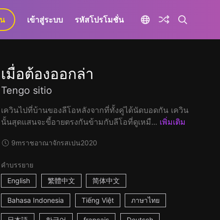
ยน
เข้าสู่ระบบ
รหัสโปรโมชั่น
เมื่อต้องออกล่า
Tengo sitio
เควินไปที่บ้านของลีโอหลังจากที่ทั้งคู่ได้นัดบอดกัน เควิน
นั้นสุดแสนจะขี้อายตรงกันข้ามกับลีโอที่ดูเหมื...
เพิ่มเติม
9m
ราชอาณาจักรสเปน
2020
คำบรรยาย
English
繁體中文
简体中文
Bahasa Indonesia
Tiếng Việt
ภาษาไทย
日本語
한국어
français
Deutsch