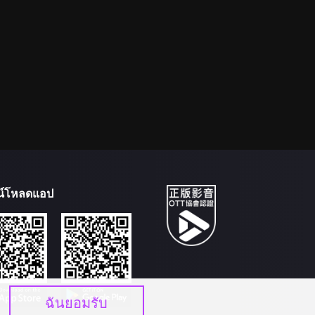
น์โหลดแอป
ฉันยอมรับ