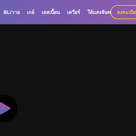
BL/วาย
เกย์
เลสเบี้ยน
เควียร์
ใต้แสงจันทร์
ลงทะเบี
GaLa+