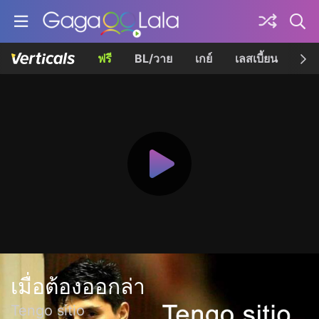
ฟรี
BL/วาย
เกย์
เลสเบี้ยน
เควี
เมื่อต้องออกล่า
Tengo sitio