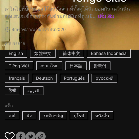
เควินไปที่บ้านของลีโอหลังจากที่ทั้งคู่ได้นัดบอดกัน เควินนั้น
สุดแสนจะขี้อายตรงกันข้ามกับลีโอที่ดูเหมื...
เพิ่มเติม
9m
ราชอาณาจักรสเปน
2020
คำบรรยาย
English
繁體中文
简体中文
Bahasa Indonesia
Tiếng Việt
ภาษาไทย
日本語
한국어
français
Deutsch
Português
русский
हिन्दी
العربية
แท็ก
เกย์
นัด
ระทึกขวัญ
ยุโรป
หนังสั้น