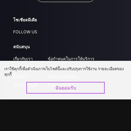
โซเชียลมีเดีย
FOLLOW US
สนับสนุน
เกี่ยวกับเรา
ข้อกำหนดในการให้บริการ
คำถามที่พบบ่อย
นโยบายความเป็นส่วนตัว
เราใช้คุกกี้เพื่อดำเนินการเว็บไซต์นี้และปรับปรุงการใช้งาน รายละเอียดของ
คุกกี้
ติดต่อเรา
ส่งผลงานของคุณ
อัปเกรด วีไอพี
ร่วมงานกับเรา
ฉันยอมรับ
ดาวน์โหลดแอป