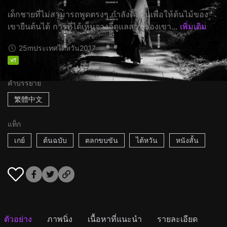
เด็กชายที่ไม่สามารถพูดตรงๆ กำลังดิ้นรนเพื่อให้ต้นไม้ของ
เขายืนต้นได้ การที่ได้เห็นจางอี่ดูแลสวนของเขา...
เพิ่มเติม
25m
ประเทศไต้หวัน
2017
ฟรี
คำบรรยาย
繁體中文
แท็ก
เกย์
ต้นฉบับ
ตลกขบขัน
ไต้หวัน
หนังสั้น
ตัวอย่าง
ภาพนิ่ง
เนื้อหาที่แนะนำ
รายละเอียด