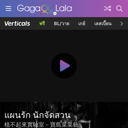
ฟรี
BL/วาย
เกย์
เลสเบี้ยน
เควี
แผนรัก นักจัดสวน
植不起來實驗室－寶島菜菜藝