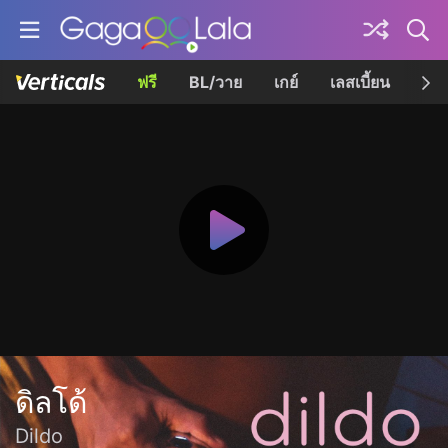
ฟรี
BL/วาย
เกย์
เลสเบี้ยน
เควี
ดิลโด้
Dildo