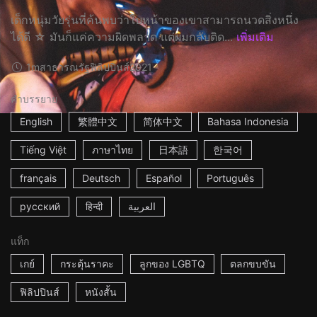
เด็กหนุ่มวัยรุ่นที่ค้นพบว่าใบหน้าของเขาสามารถนวดสิ่งหนึ่ง
ได้ดี ☆ มันก็แค่ความผิดพลาด แต่ผมกลับติด...
เพิ่มเติม
1m
สาธารณรัฐฟิลิปปินส์
2021
คำบรรยาย
English
繁體中文
简体中文
Bahasa Indonesia
Tiếng Việt
ภาษาไทย
日本語
한국어
français
Deutsch
Español
Português
русский
हिन्दी
العربية
แท็ก
เกย์
กระตุ้นราคะ
ลูกของ LGBTQ
ตลกขบขัน
ฟิลิปปินส์
หนังสั้น