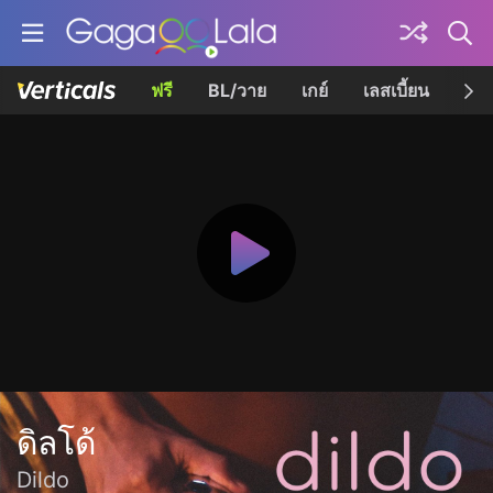
ฟรี
BL/วาย
เกย์
เลสเบี้ยน
เควี
ดิลโด้
Dildo