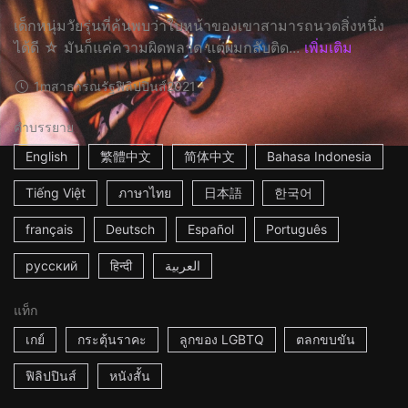
เด็กหนุ่มวัยรุ่นที่ค้นพบว่าใบหน้าของเขาสามารถนวดสิ่งหนึ่ง
ได้ดี ☆ มันก็แค่ความผิดพลาด แต่ผมกลับติด...
เพิ่มเติม
1m
สาธารณรัฐฟิลิปปินส์
2021
คำบรรยาย
English
繁體中文
简体中文
Bahasa Indonesia
Tiếng Việt
ภาษาไทย
日本語
한국어
français
Deutsch
Español
Português
русский
हिन्दी
العربية
แท็ก
เกย์
กระตุ้นราคะ
ลูกของ LGBTQ
ตลกขบขัน
ฟิลิปปินส์
หนังสั้น