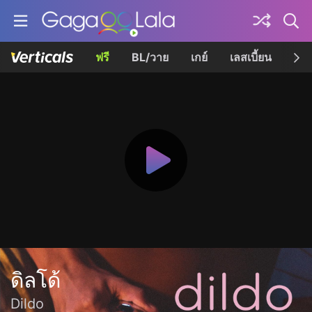
ฟรี
BL/วาย
เกย์
เลสเบี้ยน
เควี
ดิลโด้
Dildo