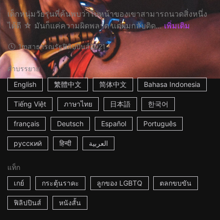
เด็กหนุ่มวัยรุ่นที่ค้นพบว่าใบหน้าของเขาสามารถนวดสิ่งหนึ่ง
ได้ดี ☆ มันก็แค่ความผิดพลาด แต่ผมกลับติด...
เพิ่มเติม
1m
สาธารณรัฐฟิลิปปินส์
2021
คำบรรยาย
English
繁體中文
简体中文
Bahasa Indonesia
Tiếng Việt
ภาษาไทย
日本語
한국어
français
Deutsch
Español
Português
русский
हिन्दी
العربية
แท็ก
เกย์
กระตุ้นราคะ
ลูกของ LGBTQ
ตลกขบขัน
ฟิลิปปินส์
หนังสั้น