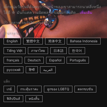
เด็กหนุ่มวัยรุ่นที่ค้นพบว่าใบหน้าของเขาสามารถนวดสิ่งหนึ่ง
ได้ดี ☆ มันก็แค่ความผิดพลาด แต่ผมกลับติด...
เพิ่มเติม
1m
สาธารณรัฐฟิลิปปินส์
2021
คำบรรยาย
English
繁體中文
简体中文
Bahasa Indonesia
Tiếng Việt
ภาษาไทย
日本語
한국어
français
Deutsch
Español
Português
русский
हिन्दी
العربية
แท็ก
เกย์
กระตุ้นราคะ
ลูกของ LGBTQ
ตลกขบขัน
ฟิลิปปินส์
หนังสั้น