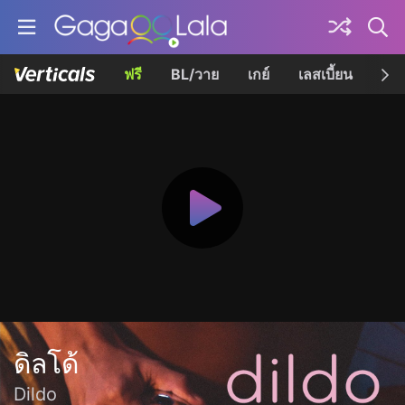
ฟรี
BL/วาย
เกย์
เลสเบี้ยน
เควี
ดิลโด้
Dildo