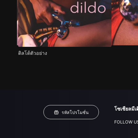
ดิลโด้ตัวอย่าง
โซเชียลมีเด
รหัสโปรโมชั่น
FOLLOW U