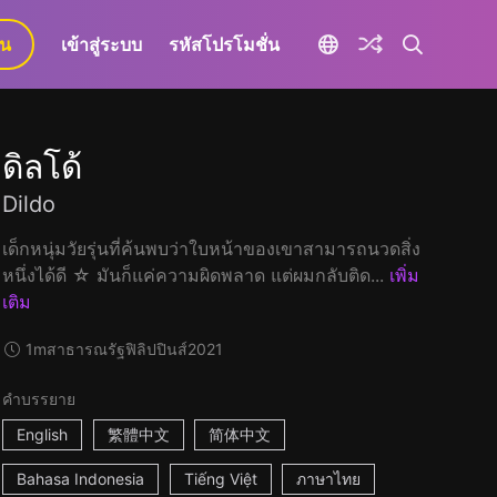
ยน
เข้าสู่ระบบ
รหัสโปรโมชั่น
ดิลโด้
Dildo
เด็กหนุ่มวัยรุ่นที่ค้นพบว่าใบหน้าของเขาสามารถนวดสิ่ง
หนึ่งได้ดี ☆ มันก็แค่ความผิดพลาด แต่ผมกลับติด...
เพิ่ม
เติม
1m
สาธารณรัฐฟิลิปปินส์
2021
คำบรรยาย
English
繁體中文
简体中文
Bahasa Indonesia
Tiếng Việt
ภาษาไทย