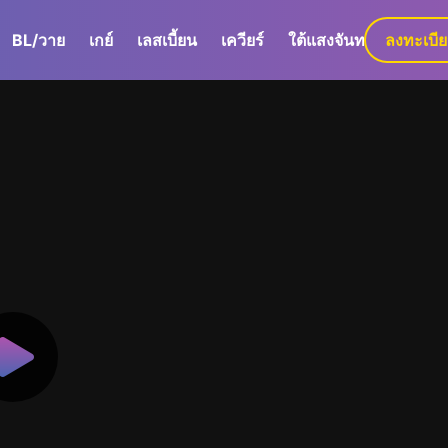
BL/วาย
เกย์
เลสเบี้ยน
เควียร์
ใต้แสงจันทร์
ลงทะเบี
GaLa+