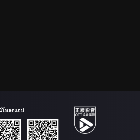
น์โหลดแอป