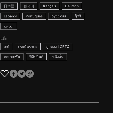
日本語
한국어
français
Deutsch
Español
Português
русский
हिन्दी
العربية
แท็ก
เกย์
กระตุ้นราคะ
ลูกของ LGBTQ
ตลกขบขัน
ฟิลิปปินส์
หนังสั้น