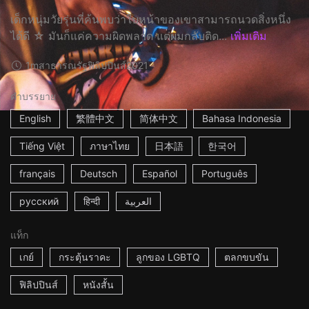
เด็กหนุ่มวัยรุ่นที่ค้นพบว่าใบหน้าของเขาสามารถนวดสิ่งหนึ่ง
ได้ดี ☆ มันก็แค่ความผิดพลาด แต่ผมกลับติด...
เพิ่มเติม
1m
สาธารณรัฐฟิลิปปินส์
2021
คำบรรยาย
English
繁體中文
简体中文
Bahasa Indonesia
Tiếng Việt
ภาษาไทย
日本語
한국어
français
Deutsch
Español
Português
русский
हिन्दी
العربية
แท็ก
เกย์
กระตุ้นราคะ
ลูกของ LGBTQ
ตลกขบขัน
ฟิลิปปินส์
หนังสั้น