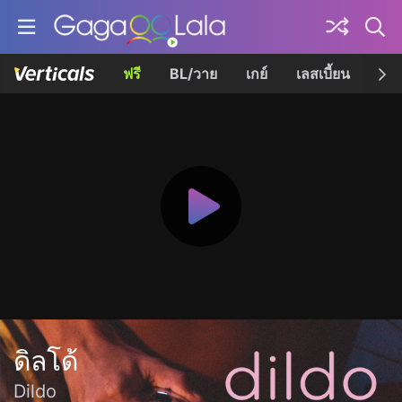
ฟรี
BL/วาย
เกย์
เลสเบี้ยน
เควี
ดิลโด้
Dildo