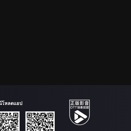
น์โหลดแอป