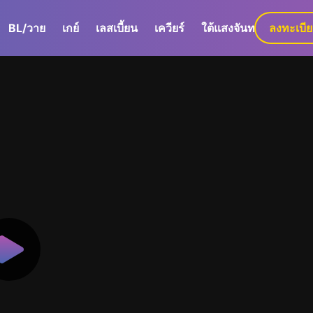
BL/วาย
เกย์
เลสเบี้ยน
เควียร์
ใต้แสงจันทร์
ลงทะเบี
GaLa+