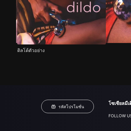
ดิลโด้ตัวอย่าง
โซเชียลมีเด
รหัสโปรโมชั่น
FOLLOW U