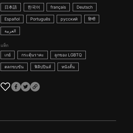
日本語
한국어
français
Deutsch
Español
Português
русский
हिन्दी
العربية
แท็ก
เกย์
กระตุ้นราคะ
ลูกของ LGBTQ
ตลกขบขัน
ฟิลิปปินส์
หนังสั้น