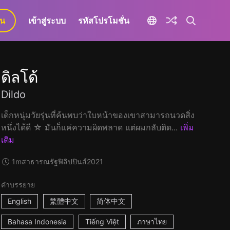
ยน
เข้าสู่ระบบ
รหัสโปรโมชั่น
ดิลโด้
Dildo
เด็กหนุ่มวัยรุ่นที่ค้นพบว่าใบหน้าของเขาสามารถนวดสิ่ง
หนึ่งได้ดี ☆ มันก็แค่ความผิดพลาด แต่ผมกลับติด...
เพิ่ม
เติม
1m
สาธารณรัฐฟิลิปปินส์
2021
คำบรรยาย
English
繁體中文
简体中文
Bahasa Indonesia
Tiếng Việt
ภาษาไทย