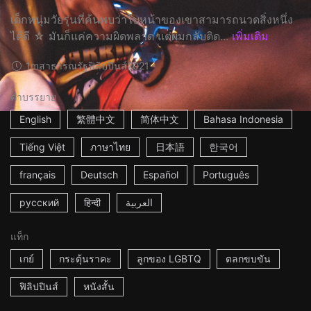
เด็กหนุ่มวัยรุ่นที่ค้นพบว่าใบหน้าของเขาสามารถนวดสิ่งหนึ่ง
ได้ดี ☆ มันก็แค่ความผิดพลาด แต่ผมกลับติด...
เพิ่มเติม
1m
สาธารณรัฐฟิลิปปินส์
2021
คำบรรยาย
English
繁體中文
简体中文
Bahasa Indonesia
Tiếng Việt
ภาษาไทย
日本語
한국어
français
Deutsch
Español
Português
русский
हिन्दी
العربية
แท็ก
เกย์
กระตุ้นราคะ
ลูกของ LGBTQ
ตลกขบขัน
ฟิลิปปินส์
หนังสั้น