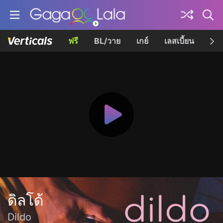
ฟรี
BL/วาย
เกย์
เลสเบี้ยน
เควี
ดิลโด้
Dildo