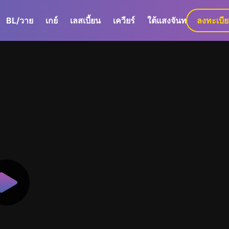
BL/วาย
เกย์
เลสเบี้ยน
เควียร์
ใต้แสงจันทร์
ลงทะเบี
GaLa+