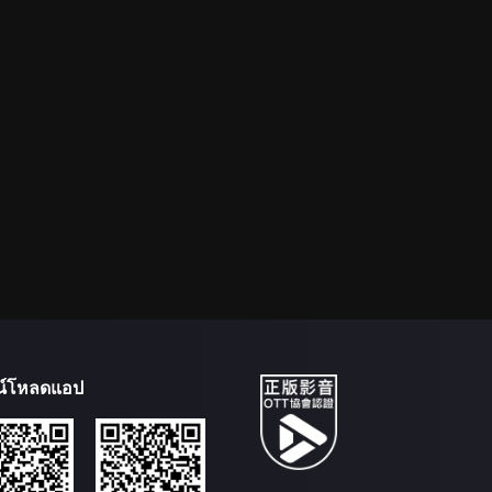
น์โหลดแอป