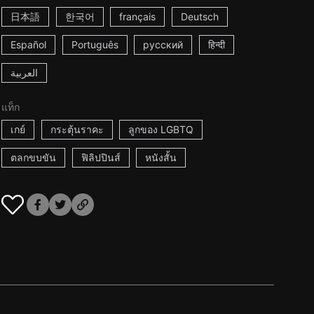
日本語
한국어
français
Deutsch
Español
Português
русский
हिन्दी
العربية
แท็ก
เกย์
กระตุ้นราคะ
ลูกของ LGBTQ
ตลกขบขัน
ฟิลิปปินส์
หนังสั้น