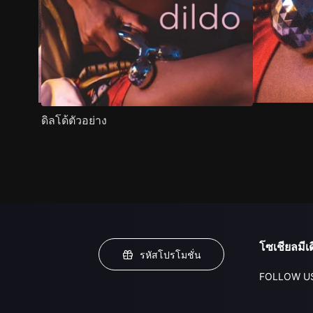
ดิลโด้ตัวอย่าง
โซเชียลมีเด
รหัสโปรโมชั่น
FOLLOW U