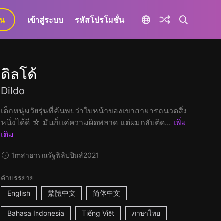
ยน
เข้าสู่ระบบ
รหัสโปรโมชั่น
ดิลโด้
Dildo
เด็กหนุ่มวัยรุ่นที่ค้นพบว่าใบหน้าของเขาสามารถนวดสิ่ง
หนึ่งได้ดี ☆ มันก็แค่ความผิดพลาด แต่ผมกลับติด...
เพิ่ม
เติม
1m
สาธารณรัฐฟิลิปปินส์
2021
คำบรรยาย
English
繁體中文
简体中文
Bahasa Indonesia
Tiếng Việt
ภาษาไทย