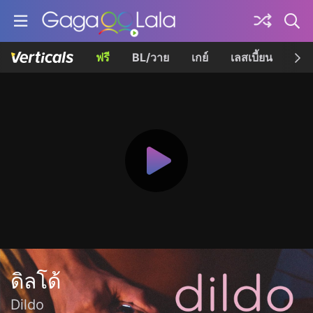
ฟรี
BL/วาย
เกย์
เลสเบี้ยน
เควี
ดิลโด้
Dildo