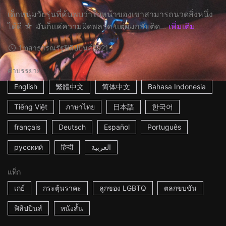
เด็กหนุ่มวัยรุ่นที่ค้นพบว่าใบหน้าของเขาสามารถนวดสิ่งหนึ่ง
ได้ดี ☆ มันก็แค่ความผิดพลาด แต่ผมกลับติด...
เพิ่มเติม
1m
สาธารณรัฐฟิลิปปินส์
2021
คำบรรยาย
English
繁體中文
简体中文
Bahasa Indonesia
Tiếng Việt
ภาษาไทย
日本語
한국어
français
Deutsch
Español
Português
русский
हिन्दी
العربية
แท็ก
เกย์
กระตุ้นราคะ
ลูกของ LGBTQ
ตลกขบขัน
ฟิลิปปินส์
หนังสั้น