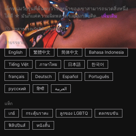
เด็กหนุ่มวัยรุ่นที่ค้นพบว่าใบหน้าของเขาสามารถนวดสิ่งหนึ่ง
ได้ดี ☆ มันก็แค่ความผิดพลาด แต่ผมกลับติด...
เพิ่มเติม
1m
สาธารณรัฐฟิลิปปินส์
2021
คำบรรยาย
English
繁體中文
简体中文
Bahasa Indonesia
Tiếng Việt
ภาษาไทย
日本語
한국어
français
Deutsch
Español
Português
русский
हिन्दी
العربية
แท็ก
เกย์
กระตุ้นราคะ
ลูกของ LGBTQ
ตลกขบขัน
ฟิลิปปินส์
หนังสั้น