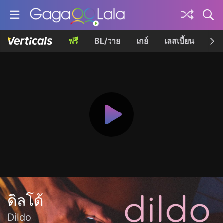
ฟรี
BL/วาย
เกย์
เลสเบี้ยน
เควี
ดิลโด้
Dildo