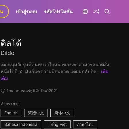
ยน
เข้าสู่ระบบ
รหัสโปรโมชั่น
ดิลโด้
Dildo
เด็กหนุ่มวัยรุ่นที่ค้นพบว่าใบหน้าของเขาสามารถนวดสิ่ง
หนึ่งได้ดี ☆ มันก็แค่ความผิดพลาด แต่ผมกลับติด...
เพิ่ม
เติม
1m
สาธารณรัฐฟิลิปปินส์
2021
คำบรรยาย
English
繁體中文
简体中文
Bahasa Indonesia
Tiếng Việt
ภาษาไทย