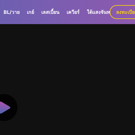
BL/วาย
เกย์
เลสเบี้ยน
เควียร์
ใต้แสงจันทร์
ลงทะเบี
GaLa+