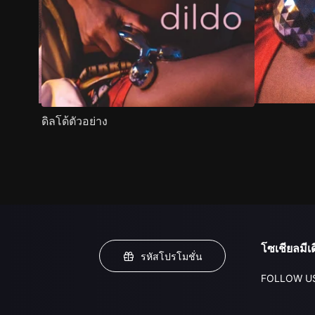
ดิลโด้ตัวอย่าง
โซเชียลมีเด
รหัสโปรโมชั่น
FOLLOW U