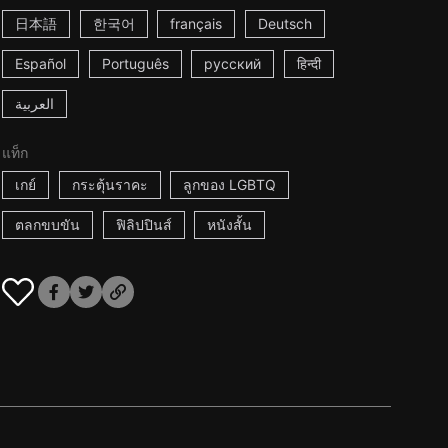
日本語
한국어
français
Deutsch
Español
Português
русский
हिन्दी
العربية
แท็ก
เกย์
กระตุ้นราคะ
ลูกของ LGBTQ
ตลกขบขัน
ฟิลิปปินส์
หนังสั้น