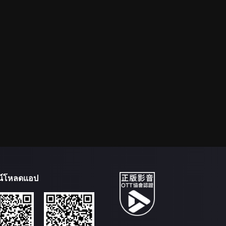
น์โหลดแอป