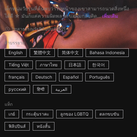
เด็กหนุ่มวัยรุ่นที่ค้นพบว่าใบหน้าของเขาสามารถนวดสิ่งหนึ่ง
ได้ดี ☆ มันก็แค่ความผิดพลาด แต่ผมกลับติด...
เพิ่มเติม
1m
สาธารณรัฐฟิลิปปินส์
2021
คำบรรยาย
English
繁體中文
简体中文
Bahasa Indonesia
Tiếng Việt
ภาษาไทย
日本語
한국어
français
Deutsch
Español
Português
русский
हिन्दी
العربية
แท็ก
เกย์
กระตุ้นราคะ
ลูกของ LGBTQ
ตลกขบขัน
ฟิลิปปินส์
หนังสั้น