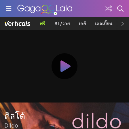
ฟรี
BL/วาย
เกย์
เลสเบี้ยน
เควี
ดิลโด้
Dildo