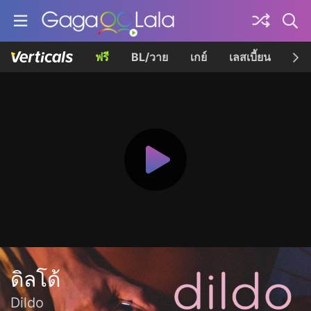
ฟรี
BL/วาย
เกย์
เลสเบี้ยน
เควี
ดิลโด้
Dildo