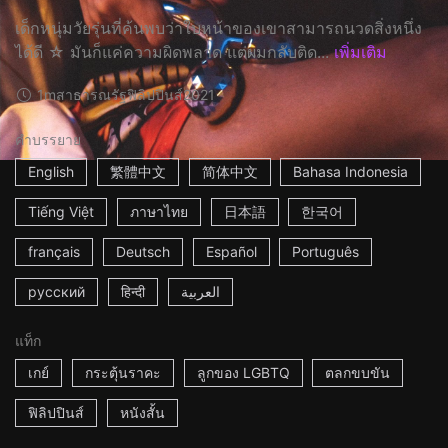
เด็กหนุ่มวัยรุ่นที่ค้นพบว่าใบหน้าของเขาสามารถนวดสิ่งหนึ่ง
ได้ดี ☆ มันก็แค่ความผิดพลาด แต่ผมกลับติด...
เพิ่มเติม
1m
สาธารณรัฐฟิลิปปินส์
2021
คำบรรยาย
English
繁體中文
简体中文
Bahasa Indonesia
Tiếng Việt
ภาษาไทย
日本語
한국어
français
Deutsch
Español
Português
русский
हिन्दी
العربية
แท็ก
เกย์
กระตุ้นราคะ
ลูกของ LGBTQ
ตลกขบขัน
ฟิลิปปินส์
หนังสั้น