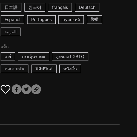
日本語
한국어
français
Deutsch
Español
Português
русский
हिन्दी
العربية
แท็ก
เกย์
กระตุ้นราคะ
ลูกของ LGBTQ
ตลกขบขัน
ฟิลิปปินส์
หนังสั้น