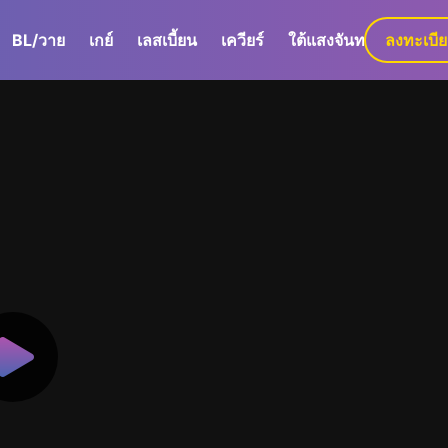
BL/วาย
เกย์
เลสเบี้ยน
เควียร์
ใต้แสงจันทร์
ลงทะเบี
GaLa+