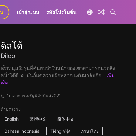
ยน
เข้าสู่ระบบ
รหัสโปรโมชั่น
ดิลโด้
Dildo
เด็กหนุ่มวัยรุ่นที่ค้นพบว่าใบหน้าของเขาสามารถนวดสิ่ง
หนึ่งได้ดี ☆ มันก็แค่ความผิดพลาด แต่ผมกลับติด...
เพิ่ม
เติม
1m
สาธารณรัฐฟิลิปปินส์
2021
คำบรรยาย
English
繁體中文
简体中文
Bahasa Indonesia
Tiếng Việt
ภาษาไทย