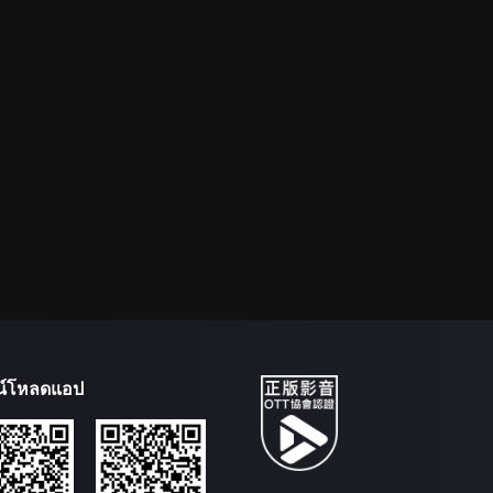
น์โหลดแอป