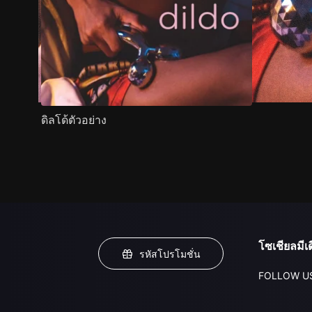
ดิลโด้ตัวอย่าง
โซเชียลมีเด
รหัสโปรโมชั่น
FOLLOW U