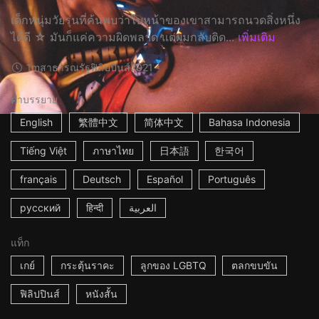
เด็กหนุ่มวัยรุ่นที่ค้นพบว่าใบหน้าของเขาสามารถนวดสิ่งหนึ่ง
ได้ดี ☆ มันก็แค่ความผิดพลาด แต่ผมกลับติด...
เพิ่มเติม
1m
สาธารณรัฐฟิลิปปินส์
2021
คำบรรยาย
English
繁體中文
简体中文
Bahasa Indonesia
Tiếng Việt
ภาษาไทย
日本語
한국어
français
Deutsch
Español
Português
русский
हिन्दी
العربية
แท็ก
เกย์
กระตุ้นราคะ
ลูกของ LGBTQ
ตลกขบขัน
ฟิลิปปินส์
หนังสั้น