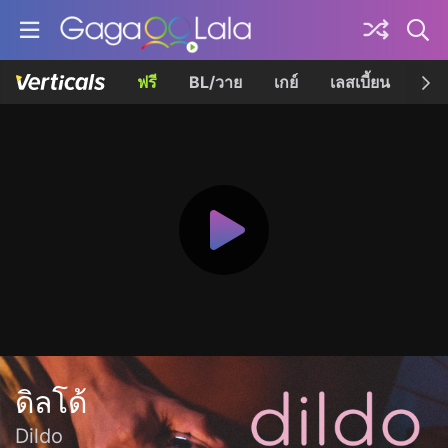
ฟรี
BL/วาย
เกย์
เลสเบี้ยน
เควี
ดิลโด้
Dildo