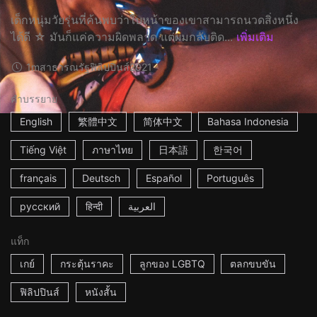
เด็กหนุ่มวัยรุ่นที่ค้นพบว่าใบหน้าของเขาสามารถนวดสิ่งหนึ่ง
ได้ดี ☆ มันก็แค่ความผิดพลาด แต่ผมกลับติด...
เพิ่มเติม
1m
สาธารณรัฐฟิลิปปินส์
2021
คำบรรยาย
English
繁體中文
简体中文
Bahasa Indonesia
Tiếng Việt
ภาษาไทย
日本語
한국어
français
Deutsch
Español
Português
русский
हिन्दी
العربية
แท็ก
เกย์
กระตุ้นราคะ
ลูกของ LGBTQ
ตลกขบขัน
ฟิลิปปินส์
หนังสั้น