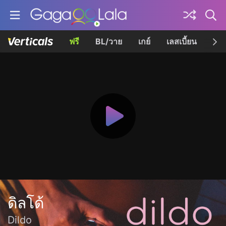
ฟรี
BL/วาย
เกย์
เลสเบี้ยน
เควี
ดิลโด้
Dildo