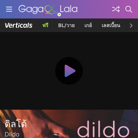
ฟรี
BL/วาย
เกย์
เลสเบี้ยน
เควี
ดิลโด้
Dildo