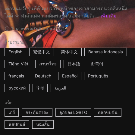
เด็กหนุ่มวัยรุ่นที่ค้นพบว่าใบหน้าของเขาสามารถนวดสิ่งหนึ่ง
ได้ดี ☆ มันก็แค่ความผิดพลาด แต่ผมกลับติด...
เพิ่มเติม
1m
สาธารณรัฐฟิลิปปินส์
2021
คำบรรยาย
English
繁體中文
简体中文
Bahasa Indonesia
Tiếng Việt
ภาษาไทย
日本語
한국어
français
Deutsch
Español
Português
русский
हिन्दी
العربية
แท็ก
เกย์
กระตุ้นราคะ
ลูกของ LGBTQ
ตลกขบขัน
ฟิลิปปินส์
หนังสั้น