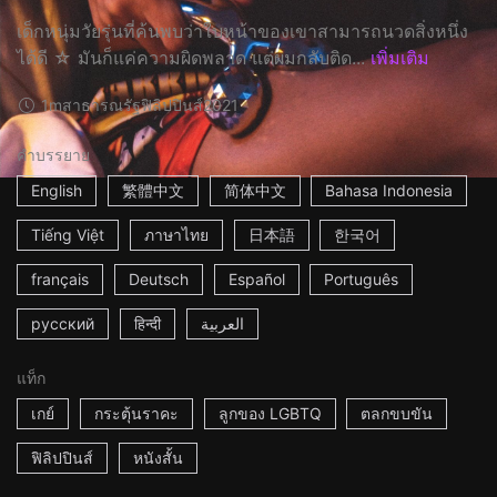
เด็กหนุ่มวัยรุ่นที่ค้นพบว่าใบหน้าของเขาสามารถนวดสิ่งหนึ่ง
ได้ดี ☆ มันก็แค่ความผิดพลาด แต่ผมกลับติด...
เพิ่มเติม
1m
สาธารณรัฐฟิลิปปินส์
2021
คำบรรยาย
English
繁體中文
简体中文
Bahasa Indonesia
Tiếng Việt
ภาษาไทย
日本語
한국어
français
Deutsch
Español
Português
русский
हिन्दी
العربية
แท็ก
เกย์
กระตุ้นราคะ
ลูกของ LGBTQ
ตลกขบขัน
ฟิลิปปินส์
หนังสั้น