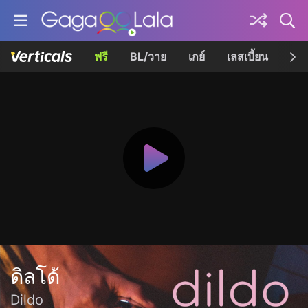
ฟรี
BL/วาย
เกย์
เลสเบี้ยน
เควี
ดิลโด้
Dildo