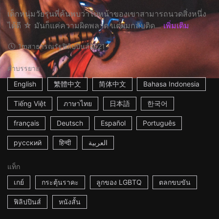
เด็กหนุ่มวัยรุ่นที่ค้นพบว่าใบหน้าของเขาสามารถนวดสิ่งหนึ่ง
ได้ดี ☆ มันก็แค่ความผิดพลาด แต่ผมกลับติด...
เพิ่มเติม
1m
สาธารณรัฐฟิลิปปินส์
2021
คำบรรยาย
English
繁體中文
简体中文
Bahasa Indonesia
Tiếng Việt
ภาษาไทย
日本語
한국어
français
Deutsch
Español
Português
русский
हिन्दी
العربية
แท็ก
เกย์
กระตุ้นราคะ
ลูกของ LGBTQ
ตลกขบขัน
ฟิลิปปินส์
หนังสั้น