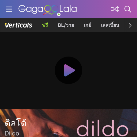
ฟรี
BL/วาย
เกย์
เลสเบี้ยน
เควี
ดิลโด้
Dildo