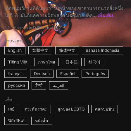
เด็กหนุ่มวัยรุ่นที่ค้นพบว่าใบหน้าของเขาสามารถนวดสิ่งหนึ่ง
ได้ดี ☆ มันก็แค่ความผิดพลาด แต่ผมกลับติด...
เพิ่มเติม
1m
สาธารณรัฐฟิลิปปินส์
2021
คำบรรยาย
English
繁體中文
简体中文
Bahasa Indonesia
Tiếng Việt
ภาษาไทย
日本語
한국어
français
Deutsch
Español
Português
русский
हिन्दी
العربية
แท็ก
เกย์
กระตุ้นราคะ
ลูกของ LGBTQ
ตลกขบขัน
ฟิลิปปินส์
หนังสั้น