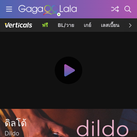
ฟรี
BL/วาย
เกย์
เลสเบี้ยน
เควี
ดิลโด้
Dildo