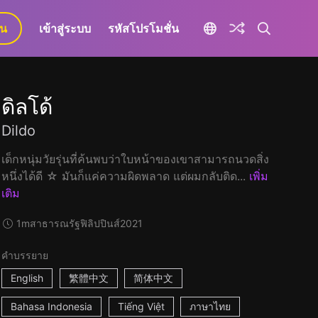
ยน
เข้าสู่ระบบ
รหัสโปรโมชั่น
ดิลโด้
Dildo
เด็กหนุ่มวัยรุ่นที่ค้นพบว่าใบหน้าของเขาสามารถนวดสิ่ง
หนึ่งได้ดี ☆ มันก็แค่ความผิดพลาด แต่ผมกลับติด...
เพิ่ม
เติม
1m
สาธารณรัฐฟิลิปปินส์
2021
คำบรรยาย
English
繁體中文
简体中文
Bahasa Indonesia
Tiếng Việt
ภาษาไทย