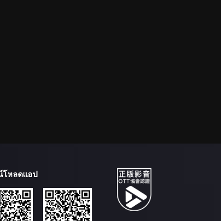
น์โหลดแอป