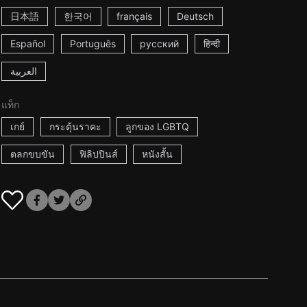
日本語
한국어
français
Deutsch
Español
Português
русский
हिन्दी
العربية
แท็ก
เกย์
กระตุ้นราคะ
ลูกของ LGBTQ
ตลกขบขัน
ฟิลิปปินส์
หนังสั้น