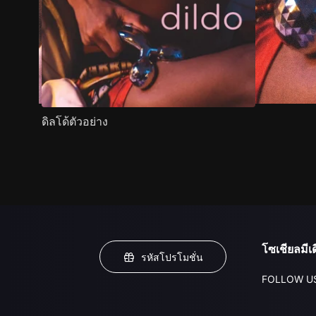
ดิลโด้ตัวอย่าง
โซเชียลมีเด
รหัสโปรโมชั่น
FOLLOW U