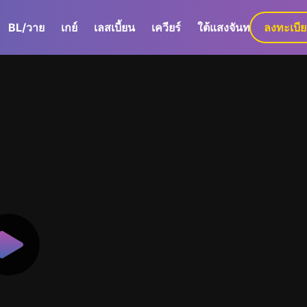
BL/วาย
เกย์
เลสเบี้ยน
เควียร์
ใต้แสงจันทร์
ลงทะเบี
GaLa+