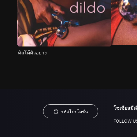
ดิลโด้ตัวอย่าง
โซเชียลมีเด
รหัสโปรโมชั่น
FOLLOW U