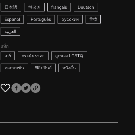
日本語
한국어
français
Deutsch
Español
Português
русский
हिन्दी
العربية
แท็ก
เกย์
กระตุ้นราคะ
ลูกของ LGBTQ
ตลกขบขัน
ฟิลิปปินส์
หนังสั้น