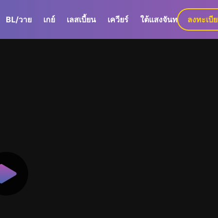
BL/วาย
เกย์
เลสเบี้ยน
เควียร์
ใต้แสงจันทร์
ลงทะเบี
GaLa+