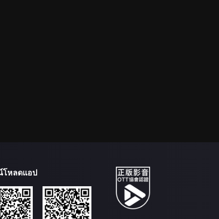
น์โหลดแอป