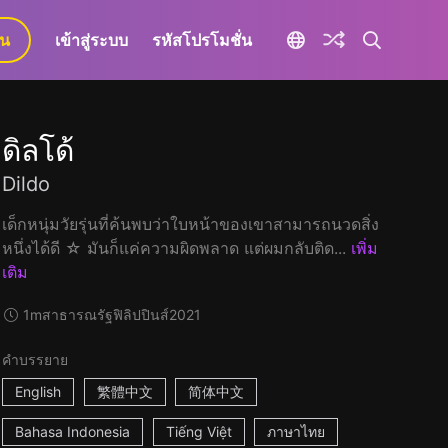
ยน
เข้าสู่ระบบ
รหัสโปรโมชั่น
ดิลโด้
Dildo
เด็กหนุ่มวัยรุ่นที่ค้นพบว่าใบหน้าของเขาสามารถนวดสิ่ง
หนึ่งได้ดี ☆ มันก็แค่ความผิดพลาด แต่ผมกลับติด...
เพิ่ม
เติม
1m
สาธารณรัฐฟิลิปปินส์
2021
คำบรรยาย
English
繁體中文
简体中文
Bahasa Indonesia
Tiếng Việt
ภาษาไทย