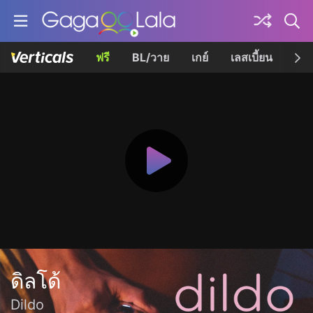
ฟรี
BL/วาย
เกย์
เลสเบี้ยน
เควี
ดิลโด้
Dildo