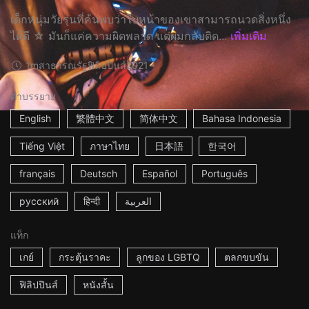
เด็กหนุ่มวัยรุ่นที่ค้นพบว่าใบหน้าของเขาสามารถนวดสิ่งหนึ่ง
ได้ดี ☆ มันก็แค่ความผิดพลาด แต่ผมกลับติด...
เพิ่มเติม
1m
สาธารณรัฐฟิลิปปินส์
2021
คำบรรยาย
English
繁體中文
简体中文
Bahasa Indonesia
Tiếng Việt
ภาษาไทย
日本語
한국어
français
Deutsch
Español
Português
русский
हिन्दी
العربية
แท็ก
เกย์
กระตุ้นราคะ
ลูกของ LGBTQ
ตลกขบขัน
ฟิลิปปินส์
หนังสั้น