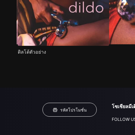
ดิลโด้ตัวอย่าง
โซเชียลมีเด
รหัสโปรโมชั่น
FOLLOW U