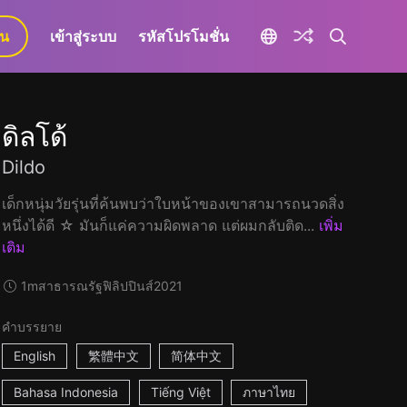
ยน
เข้าสู่ระบบ
รหัสโปรโมชั่น
ดิลโด้
Dildo
เด็กหนุ่มวัยรุ่นที่ค้นพบว่าใบหน้าของเขาสามารถนวดสิ่ง
หนึ่งได้ดี ☆ มันก็แค่ความผิดพลาด แต่ผมกลับติด...
เพิ่ม
เติม
1m
สาธารณรัฐฟิลิปปินส์
2021
คำบรรยาย
English
繁體中文
简体中文
Bahasa Indonesia
Tiếng Việt
ภาษาไทย