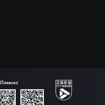
น์โหลดแอป