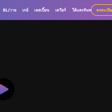
BL/วาย
เกย์
เลสเบี้ยน
เควียร์
ใต้แสงจันทร์
ลงทะเบี
GaLa+