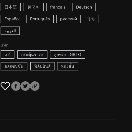
日本語
한국어
français
Deutsch
Español
Português
русский
हिन्दी
العربية
แท็ก
เกย์
กระตุ้นราคะ
ลูกของ LGBTQ
ตลกขบขัน
ฟิลิปปินส์
หนังสั้น