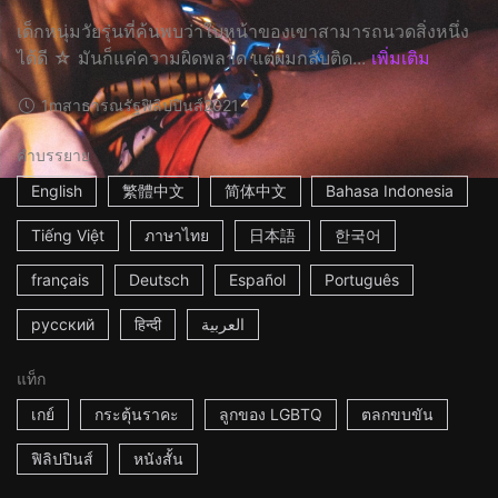
เด็กหนุ่มวัยรุ่นที่ค้นพบว่าใบหน้าของเขาสามารถนวดสิ่งหนึ่ง
ได้ดี ☆ มันก็แค่ความผิดพลาด แต่ผมกลับติด...
เพิ่มเติม
1m
สาธารณรัฐฟิลิปปินส์
2021
คำบรรยาย
English
繁體中文
简体中文
Bahasa Indonesia
Tiếng Việt
ภาษาไทย
日本語
한국어
français
Deutsch
Español
Português
русский
हिन्दी
العربية
แท็ก
เกย์
กระตุ้นราคะ
ลูกของ LGBTQ
ตลกขบขัน
ฟิลิปปินส์
หนังสั้น