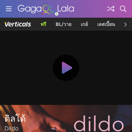
ฟรี
BL/วาย
เกย์
เลสเบี้ยน
เควี
ดิลโด้
Dildo