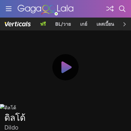
ฟรี
BL/วาย
เกย์
เลสเบี้ยน
เควี
ดิลโด้
Dildo