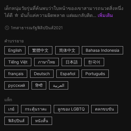
เด็กหนุ่มวัยรุ่นที่ค้นพบว่าใบหน้าของเขาสามารถนวดสิ่งหนึ่ง
ได้ดี ☆ มันก็แค่ความผิดพลาด แต่ผมกลับติด...
เพิ่มเติม
1m
สาธารณรัฐฟิลิปปินส์
2021
คำบรรยาย
English
繁體中文
简体中文
Bahasa Indonesia
Tiếng Việt
ภาษาไทย
日本語
한국어
français
Deutsch
Español
Português
русский
हिन्दी
العربية
แท็ก
เกย์
กระตุ้นราคะ
ลูกของ LGBTQ
ตลกขบขัน
ฟิลิปปินส์
หนังสั้น