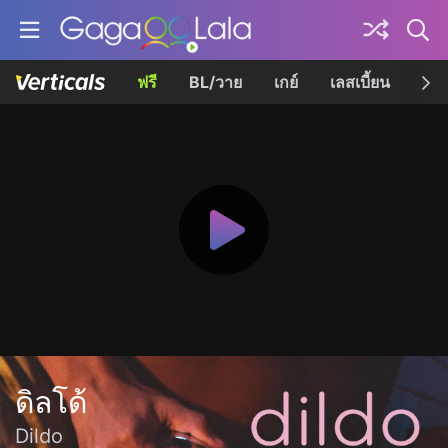
ฟรี
BL/วาย
เกย์
เลสเบี้ยน
เควี
ดิลโด้
Dildo