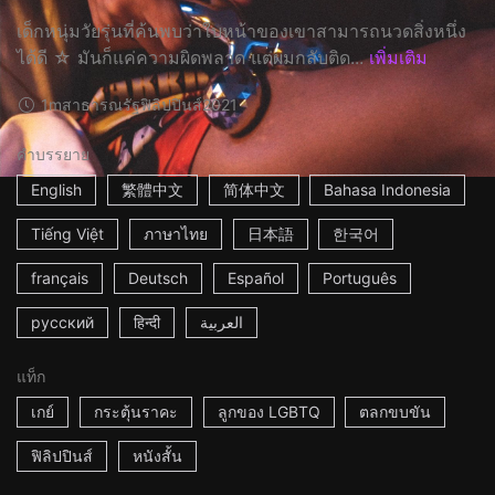
เด็กหนุ่มวัยรุ่นที่ค้นพบว่าใบหน้าของเขาสามารถนวดสิ่งหนึ่ง
ได้ดี ☆ มันก็แค่ความผิดพลาด แต่ผมกลับติด...
เพิ่มเติม
1m
สาธารณรัฐฟิลิปปินส์
2021
คำบรรยาย
English
繁體中文
简体中文
Bahasa Indonesia
Tiếng Việt
ภาษาไทย
日本語
한국어
français
Deutsch
Español
Português
русский
हिन्दी
العربية
แท็ก
เกย์
กระตุ้นราคะ
ลูกของ LGBTQ
ตลกขบขัน
ฟิลิปปินส์
หนังสั้น