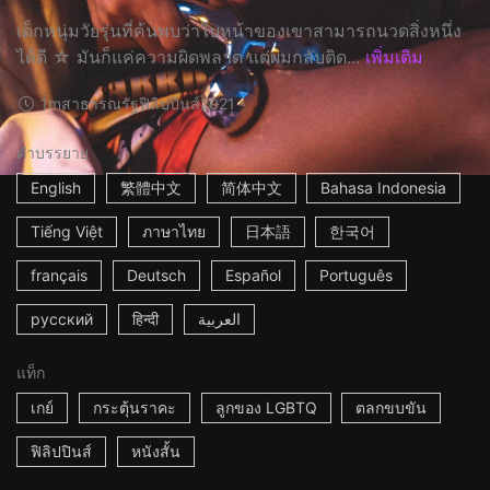
เด็กหนุ่มวัยรุ่นที่ค้นพบว่าใบหน้าของเขาสามารถนวดสิ่งหนึ่ง
ได้ดี ☆ มันก็แค่ความผิดพลาด แต่ผมกลับติด...
เพิ่มเติม
1m
สาธารณรัฐฟิลิปปินส์
2021
คำบรรยาย
English
繁體中文
简体中文
Bahasa Indonesia
Tiếng Việt
ภาษาไทย
日本語
한국어
français
Deutsch
Español
Português
русский
हिन्दी
العربية
แท็ก
เกย์
กระตุ้นราคะ
ลูกของ LGBTQ
ตลกขบขัน
ฟิลิปปินส์
หนังสั้น