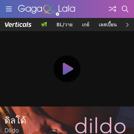
ฟรี
BL/วาย
เกย์
เลสเบี้ยน
เควี
ดิลโด้
Dildo