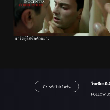
มาร์คผู้ใสซื่อตัวอย่าง
โซเชียลมีเด
รหัสโปรโมชั่น
FOLLOW U