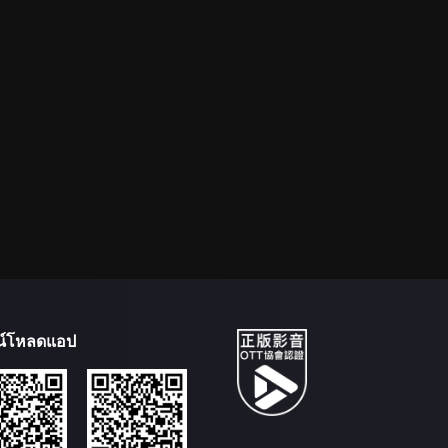
น์โหลดแอป