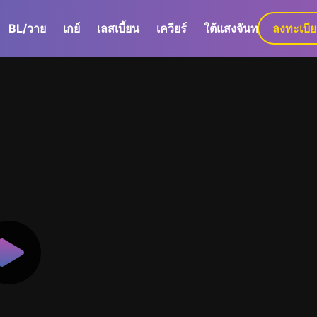
BL/วาย
เกย์
เลสเบี้ยน
เควียร์
ใต้แสงจันทร์
ลงทะเบี
GaLa+