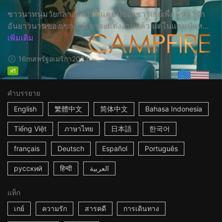
ชาวนาหนุ่มวัยกลางคนไปที่แคมป์ของชาวเกย์เพื่อค้นหารัก
อันยาวนานของเขา แม้เขาจะแต่งงานแล้ว แต่ในแคมป์แห...
เพิ่มเติม
16m
สหรัฐอเมริกา
2023
ฟรี
คำบรรยาย
English
繁體中文
简体中文
Bahasa Indonesia
Tiếng Việt
ภาษาไทย
日本語
한국어
français
Deutsch
Español
Português
русский
हिन्दी
العربية
แท็ก
เกย์
ความรัก
สารคดี
การเดินทาง