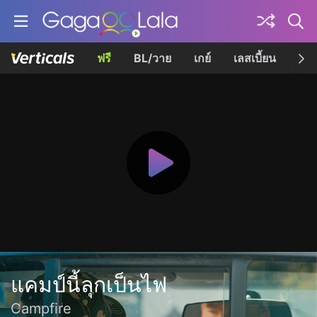
ฟรี
BL/วาย
เกย์
เลสเบี้ยน
เควี
แคมป์นี้ลุกเป็นไฟ
Campfire