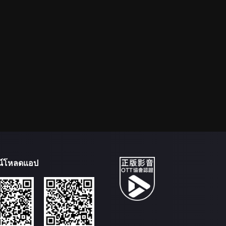
น์โหลดแอป