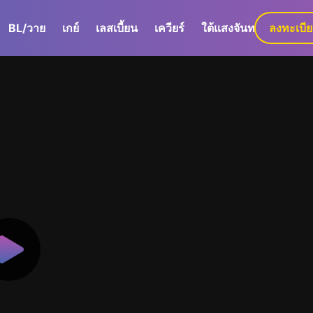
BL/วาย
เกย์
เลสเบี้ยน
เควียร์
ใต้แสงจันทร์
ลงทะเบี
GaLa+