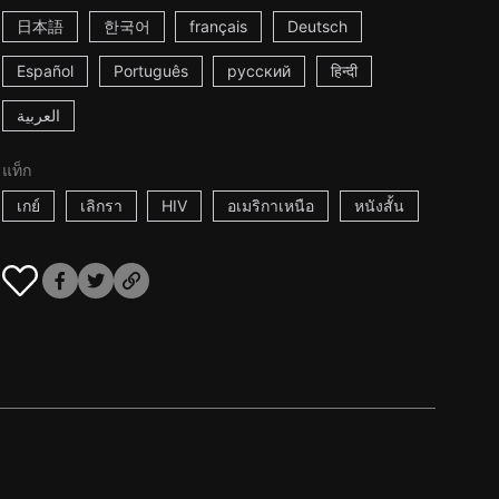
日本語
한국어
français
Deutsch
Español
Português
русский
हिन्दी
العربية
แท็ก
เกย์
เลิกรา
HIV
อเมริกาเหนือ
หนังสั้น