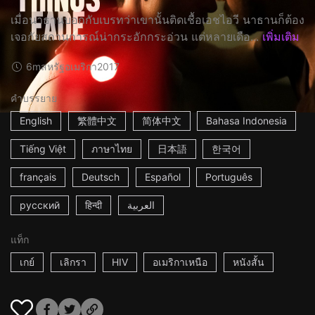
เมื่อนาธานบอกกับเบรทว่าเขานั้นติดเชื้อเอชไอวี นาธานก็ต้อง
เจอกัยสถานการณ์น่ากระอักกระอ่วน แต่หลายเดือ...
เพิ่มเติม
6m
สหรัฐอเมริกา
2017
คำบรรยาย
English
繁體中文
简体中文
Bahasa Indonesia
Tiếng Việt
ภาษาไทย
日本語
한국어
français
Deutsch
Español
Português
русский
हिन्दी
العربية
แท็ก
เกย์
เลิกรา
HIV
อเมริกาเหนือ
หนังสั้น