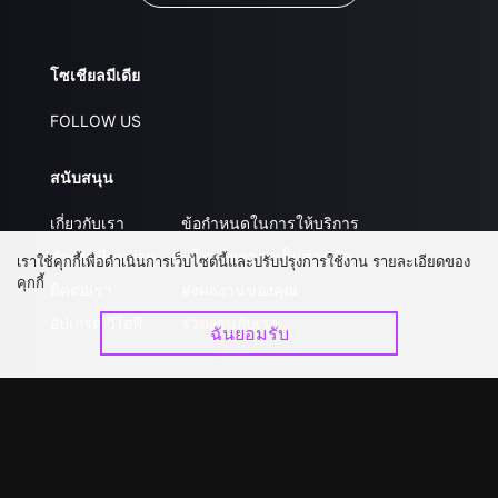
โซเชียลมีเดีย
FOLLOW US
สนับสนุน
เกี่ยวกับเรา
ข้อกำหนดในการให้บริการ
คำถามที่พบบ่อย
นโยบายความเป็นส่วนตัว
เราใช้คุกกี้เพื่อดำเนินการเว็บไซต์นี้และปรับปรุงการใช้งาน รายละเอียดของ
คุกกี้
ติดต่อเรา
ส่งผลงานของคุณ
อัปเกรด วีไอพี
ร่วมงานกับเรา
ฉันยอมรับ
ดาวน์โหลดแอป