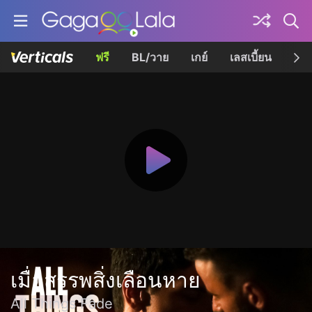
ฟรี
BL/วาย
เกย์
เลสเบี้ยน
เควี
เมื่อสรรพสิ่งเลือนหาย
All Things Fade