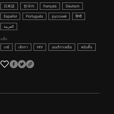
日本語
한국어
français
Deutsch
Español
Português
русский
हिन्दी
العربية
แท็ก
เกย์
เลิกรา
HIV
อเมริกาเหนือ
หนังสั้น