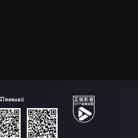
น์โหลดแอป