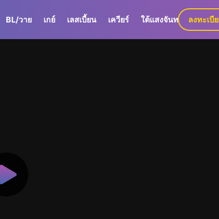
BL/วาย
เกย์
เลสเบี้ยน
เควียร์
ใต้แสงจันทร์
ลงทะเบี
GaLa+