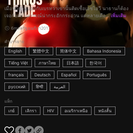
เมื่อนาธานบอกกับเบรทว่าเขานั้นติดเชื้อเอชไอวี นาธานก็ต้อง
เจอกัยสถานการณ์น่ากระอักกระอ่วน แต่หลายเดือ...
เพิ่มเติม
6m
สหรัฐอเมริกา
2017
คำบรรยาย
English
繁體中文
简体中文
Bahasa Indonesia
Tiếng Việt
ภาษาไทย
日本語
한국어
français
Deutsch
Español
Português
русский
हिन्दी
العربية
แท็ก
เกย์
เลิกรา
HIV
อเมริกาเหนือ
หนังสั้น