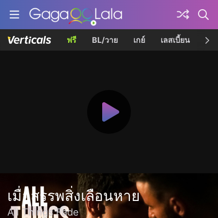
ฟรี
BL/วาย
เกย์
เลสเบี้ยน
เควี
เมื่อสรรพสิ่งเลือนหาย
All Things Fade