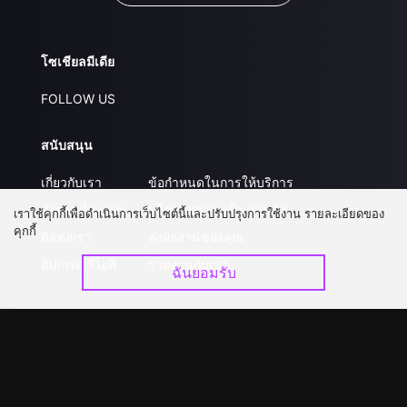
โซเชียลมีเดีย
FOLLOW US
สนับสนุน
เกี่ยวกับเรา
ข้อกำหนดในการให้บริการ
คำถามที่พบบ่อย
นโยบายความเป็นส่วนตัว
เราใช้คุกกี้เพื่อดำเนินการเว็บไซต์นี้และปรับปรุงการใช้งาน รายละเอียดของ
คุกกี้
ติดต่อเรา
ส่งผลงานของคุณ
อัปเกรด วีไอพี
ร่วมงานกับเรา
ฉันยอมรับ
ดาวน์โหลดแอป