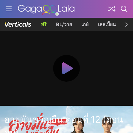
ฟรี
BL/วาย
เกย์
เลสเบี้ยน
เควี
อายุมั่นขวัญยืน ตอนที่ 12 (ตอน
จบ)