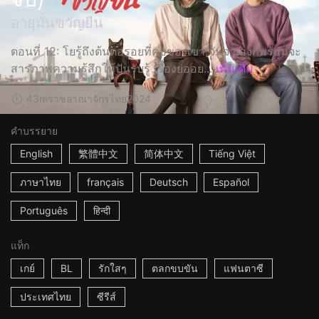
อายุมั่นขวัญยืน
ตอนที่ 12: โยรู้ถึงต้นตอรอยที่คอของเขา จันจาเองก็พร้อมจะ
สารภาพความรู้สึกให้ปันรับรู้ เรื่องย่ออย...
เพิ่มเติม
43m
ราชอาณาจักรไทย
2024
คำบรรยาย
English
繁體中文
简体中文
Tiếng Việt
ภาษาไทย
français
Deutsch
Español
Português
हिन्दी
แท็ก
เกย์
BL
รักใสๆ
ตลกขบขัน
แฟนตาซี
ประเทศไทย
ซีรีส์