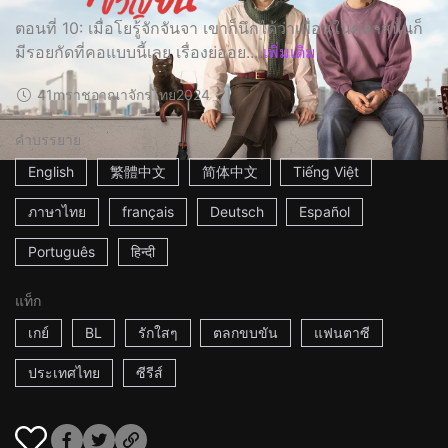
ตอนที่ 10: เมื่อโยรู้จักจันจา เขาก็นึกได้ว่าเพื่อนในคลาสนั้นก็
มีรอยกัดที่คอแบบนี้เลย เรื่องย่ออย...
เพิ่มเติม
41m
ราชอาณาจักรไทย
2024
คำบรรยาย
English
繁體中文
简体中文
Tiếng Việt
ภาษาไทย
français
Deutsch
Español
Português
हिन्दी
แท็ก
เกย์
BL
รักใสๆ
ตลกขบขัน
แฟนตาซี
ประเทศไทย
ซีรีส์