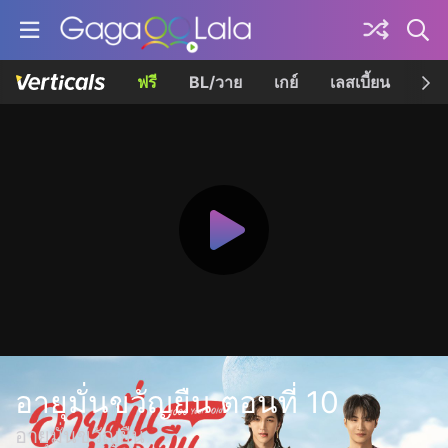
ฟรี
BL/วาย
เกย์
เลสเบี้ยน
เควี
อายุมั่นขวัญยืน ตอนที่ 10
อายุมั่นขวัญยืน