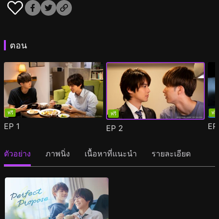
ตอน
ฟรี
ฟรี
ฟรี
EP
1
E
EP
2
ตัวอย่าง
ภาพนิ่ง
เนื้อหาที่แนะนำ
รายละเอียด