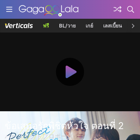
ฟรี
BL/วาย
เกย์
เลสเบี้ยน
เควี
ข้อเสนอรักพิชิตหัวใจ ตอนที่ 2
パーフェクトプロポーズ