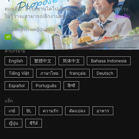
ตอนที่ 2: ฮิโระชวนไคไปเที่ยวงานเทศกาลด้วยกัน แต่ฮิโระ
ไม่รู้ว่าจะสามารถเลิกงานตรงเวลาเป๊ะๆได้หรือไม่...
เพิ่มเติม
25m
ประเทศญี่ปุ่น
2024
ฟรี
คำบรรยาย
English
繁體中文
简体中文
Bahasa Indonesia
Tiếng Việt
ภาษาไทย
français
Deutsch
Español
Português
हिन्दी
แท็ก
เกย์
BL
ความรัก
ดัดแปลง
อาหาร
ญี่ปุ่น
ซีรีส์