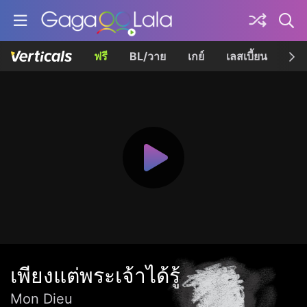
ฟรี
BL/วาย
เกย์
เลสเบี้ยน
เควี
เพียงแต่พระเจ้าได้รู้
Mon Dieu