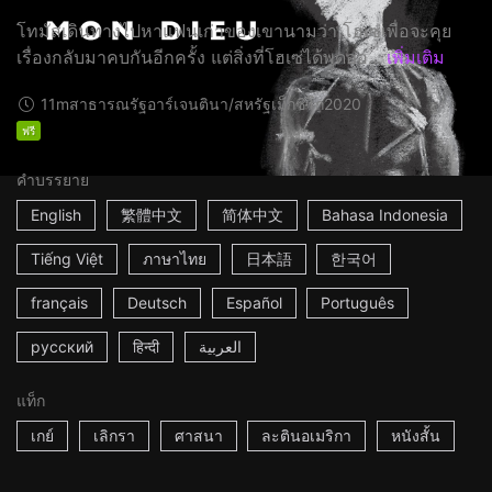
โทมัสเดินทางไปหาแฟนเก่าของเขานามว่า โฮเซ่เพื่อจะคุย
เรื่องกลับมาคบกันอีกครั้ง แต่สิ่งที่โฮเซ่ได้พูดออ...
เพิ่มเติม
11m
สาธารณรัฐอาร์เจนตินา/สหรัฐเม็กซิโก
2020
ฟรี
คำบรรยาย
English
繁體中文
简体中文
Bahasa Indonesia
Tiếng Việt
ภาษาไทย
日本語
한국어
français
Deutsch
Español
Português
русский
हिन्दी
العربية
แท็ก
เกย์
เลิกรา
ศาสนา
ละตินอเมริกา
หนังสั้น