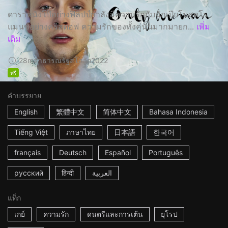
ดาราหนังโป๊อย่างฟิลิปป์กำลังมีความรักกับนักเปียโนสุดโร
แมนซ์อย่างคริสตอฟ ความรักของทั้งคู่นั้นมากมายก...
เพิ่ม
เติม
28m
สาธารณรัฐสโลวัก
2022
ฟรี
คำบรรยาย
English
繁體中文
简体中文
Bahasa Indonesia
Tiếng Việt
ภาษาไทย
日本語
한국어
français
Deutsch
Español
Português
русский
हिन्दी
العربية
แท็ก
เกย์
ความรัก
ดนตรีและการเต้น
ยุโรป