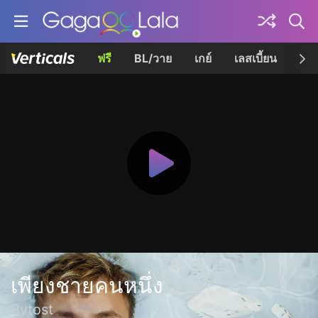
ฟรี
BL/วาย
เกย์
เลสเบี้ยน
เควี
เพียงชายคนหนึ่ง
Bytost