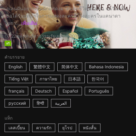
เอเลนฝันอยากเป็นนักแสดงมาตบอดชีวิตของเธอ จนวันหนึ่ง
เธอได้รับบทนำในการแสดงละครที่โรงละครในแคนาดา
โอกา...
เพิ่มเติม
22m
สหพันธ์สาธารณรัฐเยอรมนี
2019
ฟรี
คำบรรยาย
English
繁體中文
简体中文
Bahasa Indonesia
Tiếng Việt
ภาษาไทย
日本語
한국어
français
Deutsch
Español
Português
русский
हिन्दी
العربية
แท็ก
เลสเบี้ยน
ความรัก
ยุโรป
หนังสั้น