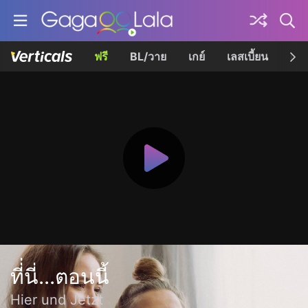
ฟรี
BL/วาย
เกย์
เลสเบี้ยน
เควี
ที่่นี่...ตอนนี้
Hier und Jetzt