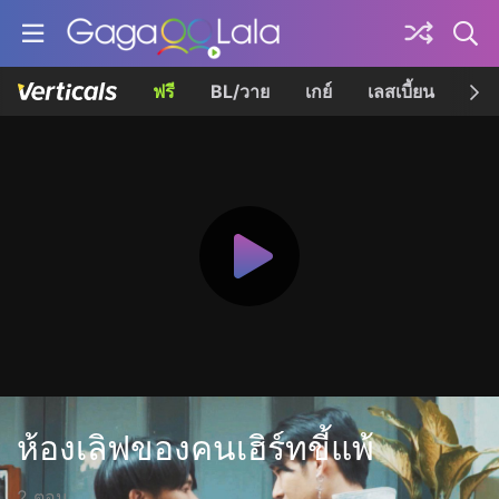
ฟรี
BL/วาย
เกย์
เลสเบี้ยน
เควี
ห้องเลิฟของคนเฮิร์ทขี้แพ้
2 ตอน