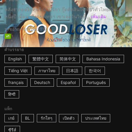
หลังจากอดได้ทุนไปอเมริกา กู๊ดตัดสินใจเที่ยวทั่วไทยเป็นเวลา
หนึ่งปี เมื่อมาถึงกรุงเทพฯ เขาเจอวินวินที่...
เพิ่มเติม
ราชอาณาจักรไทย
2019
ฟรี
คำบรรยาย
English
繁體中文
简体中文
Bahasa Indonesia
Tiếng Việt
ภาษาไทย
日本語
한국어
français
Deutsch
Español
Português
हिन्दी
แท็ก
เกย์
BL
รักใสๆ
เปิดตัว
ประเทศไทย
ซีรีส์