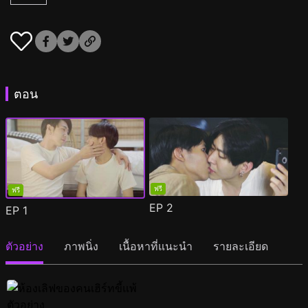
ตอน
ฟรี
ฟรี
EP
2
EP
1
ตัวอย่าง
ภาพนิ่ง
เนื้อหาที่แนะนำ
รายละเอียด