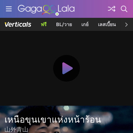
ฟรี
BL/วาย
เกย์
เลสเบี้ยน
เควี
เหนือขุนเขาแห่งหน้าร้อน
山外青山