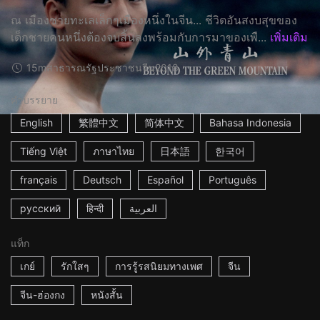
ณ เมืองชายทะเลเล็กๆเมืองหนึ่งในจีน... ชีวิตอันสงบสุขของ
เด็กชายคนหนึ่งต้องจบสิ้นลงพร้อมกับการมาของเพื...
เพิ่มเติม
15m
สาธารณรัฐประชาชนจีน
2018
คำบรรยาย
English
繁體中文
简体中文
Bahasa Indonesia
Tiếng Việt
ภาษาไทย
日本語
한국어
français
Deutsch
Español
Português
русский
हिन्दी
العربية
แท็ก
เกย์
รักใสๆ
การรู้รสนิยมทางเพศ
จีน
จีน-ฮ่องกง
หนังสั้น