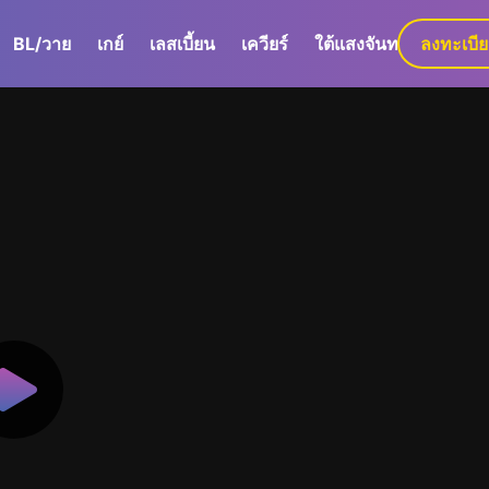
BL/วาย
เกย์
เลสเบี้ยน
เควียร์
ใต้แสงจันทร์
ลงทะเบี
GaLa+