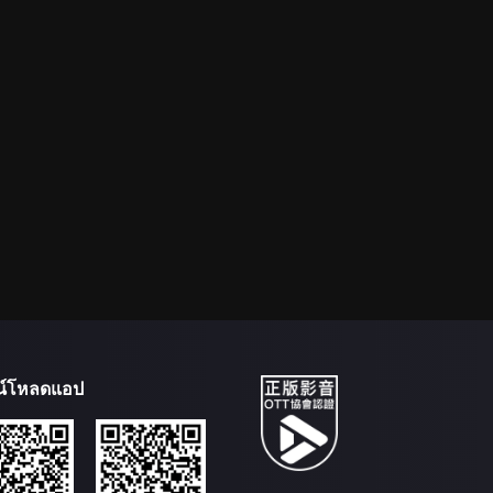
น์โหลดแอป