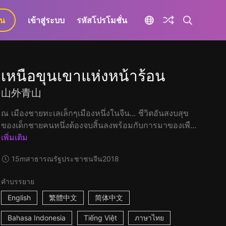
ยน
เข้าสู่ระบบ
รหัสโปรโมชั่น
เหนือขุนเขาแห่งหน้าร้อน
山外青山
ณ เมืองชายทะเลเล็กๆเมืองหนึ่งในจีน... ชีวิตอันสงบสุข
ของเด็กชายคนหนึ่งต้องจบสิ้นลงพร้อมกับการมาของเพื...
เพิ่มเติม
15m
สาธารณรัฐประชาชนจีน
2018
คำบรรยาย
English
繁體中文
简体中文
Bahasa Indonesia
Tiếng Việt
ภาษาไทย