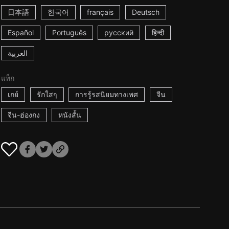
日本語
한국어
français
Deutsch
Español
Português
русский
हिन्दी
العربية
แท็ก
เกย์
รักใสๆ
การรู้รสนิยมทางเพศ
จีน
จีน-ฮ่องกง
หนังสั้น