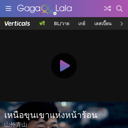
ฟรี
BL/วาย
เกย์
เลสเบี้ยน
เควี
เหนือขุนเขาแห่งหน้าร้อน
山外青山