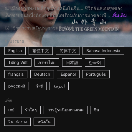
ณ เมืองชายทะเลเล็กๆเมืองหนึ่งในจีน... ชีวิตอันสงบสุขของ
เด็กชายคนหนึ่งต้องจบสิ้นลงพร้อมกับการมาของเพื...
เพิ่มเติม
15m
สาธารณรัฐประชาชนจีน
2018
คำบรรยาย
English
繁體中文
简体中文
Bahasa Indonesia
Tiếng Việt
ภาษาไทย
日本語
한국어
français
Deutsch
Español
Português
русский
हिन्दी
العربية
แท็ก
เกย์
รักใสๆ
การรู้รสนิยมทางเพศ
จีน
จีน-ฮ่องกง
หนังสั้น