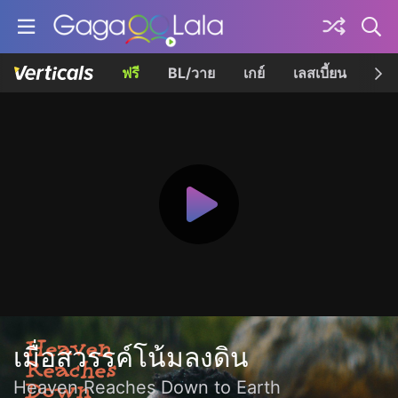
ฟรี
BL/วาย
เกย์
เลสเบี้ยน
เควี
เมื่อสวรรค์โน้มลงดิน
Heaven Reaches Down to Earth