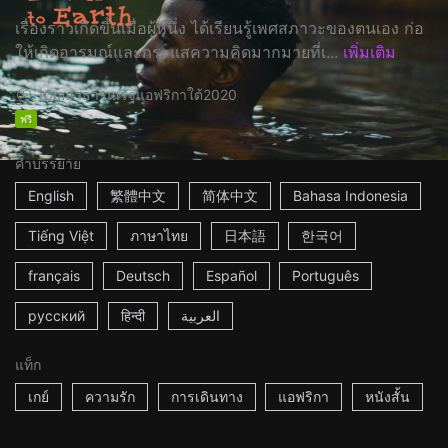
เรื่องราวเกิดขึ้นเมื่อผู้หนึ่ง ได้เรียนรู้เพศสภาวะของตนเอง ก่อ
ให้เกิดอารมณ์และกระแสความคิดมากมายที่เ...
เพิ่มเติม
10m
สาธารณรัฐแอฟริกาใต้
2020
ฟรี
คำบรรยาย
English
繁體中文
简体中文
Bahasa Indonesia
Tiếng Việt
ภาษาไทย
日本語
한국어
français
Deutsch
Español
Português
русский
हिन्दी
العربية
แท็ก
เกย์
ความรัก
การเดินทาง
แอฟริกา
หนังสั้น