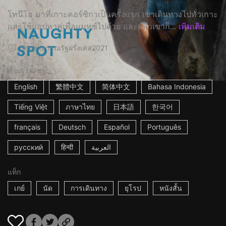
โทนีโอ มาที่เกาะคอร์ซิกาเป็นครั้งแรก เขาเดินทางไปทั่วเกาะ
และใช้แอปหาคู่เพื่อแมทช์ไปด้วย และแล้วเขาก็...
เพิ่มเติม
19m
สาธารณรัฐฝรั่งเศส
2021
คำบรรยาย
English
繁體中文
简体中文
Bahasa Indonesia
Tiếng Việt
ภาษาไทย
日本語
한국어
français
Deutsch
Español
Português
русский
हिन्दी
العربية
แท็ก
เกย์
นัด
การเดินทาง
ยุโรป
หนังสั้น