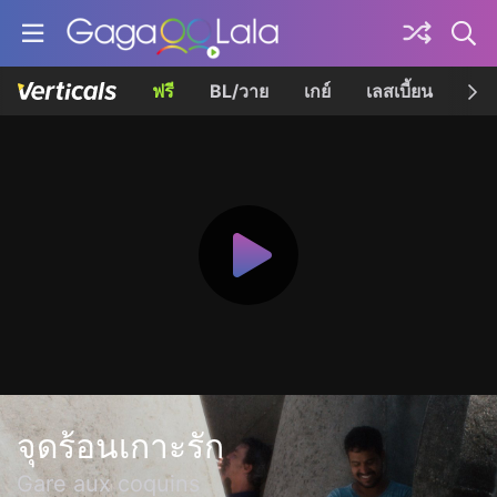
ฟรี
BL/วาย
เกย์
เลสเบี้ยน
เควี
จุดร้อนเกาะรัก
Gare aux coquins