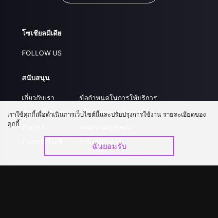
โซเชียลมีเดีย
FOLLOW US
สนับสนุน
เกี่ยวกับเรา
ข้อกำหนดในการให้บริการ
คำถามที่พบบ่อย
นโยบายความเป็นส่วนตัว
เราใช้คุกกี้เพื่อดำเนินการเว็บไซต์นี้และปรับปรุงการใช้งาน รายละเอียดของ
คุกกี้
ติดต่อเรา
ส่งผลงานของคุณ
อัปเกรด วีไอพี
ร่วมงานกับเรา
ฉันยอมรับ
ดาวน์โหลดแอป